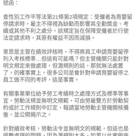
號函：
查性別工作平等法第21條第2項規定：受僱者為育嬰留
停請求時，雇主不得視為缺勤而影響其全勤獎金、考
績或其他不利之處分，該規定旨在保障受僱者於行使
法定請求時，其原有權益不因而減損。
意思是主管在績效評核時，不得將員工申請育嬰留停
列入考核標準…但這有可能嗎？但主管機關只能針對
明文規定來做處理，但潛規則的話，那就無法處置
了，的確事實上，很多公司是會針對申請育嬰留停之
員工做不同的考評，這是事實。
有關事業單位給予勞工考績時之處理方式及標準等事
宜，勞動法規並無明文規範，可由勞雇雙方於勞動契
約或於工作規則中訂定，報請當地勞動主管機關核備
後，並公開揭示之。
針對績效考核，勞動法令並無明文的規範，但這也是
很難處理的問題，因為潛規則太多，如果以此案例來